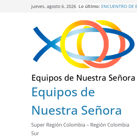
Saltar
Lo último:
ENCUENTRO DE 
jueves, agosto 6, 2026
al
SECTOR FLORENC
INTEREQUIPOS 2
contenido
GRACIAS SERVIDO
ENSCOLSUR.
COLEGIO REGION
EUCARISTÍA DE 
OCTUBRE 2025
Equipos de
Nuestra Señora
Super Región Colombia – Región Colombia
Sur