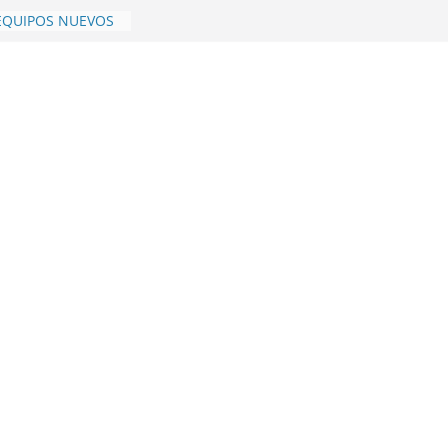
EQUIPOS NUEVOS
IA
026
RES 2022-2025
AL FINAL 2025
FRATERNIDAD