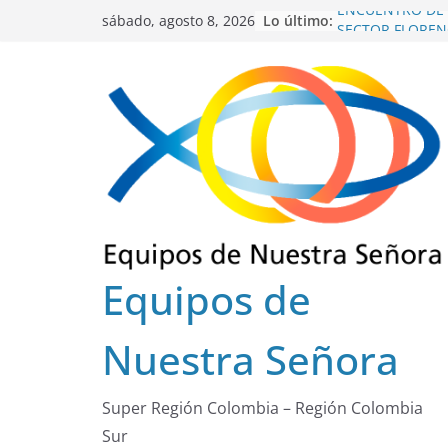
Saltar
Lo último:
ENCUENTRO DE
sábado, agosto 8, 2026
al
SECTOR FLOREN
INTEREQUIPOS 
contenido
GRACIAS SERVID
ENSCOLSUR.
COLEGIO REGION
EUCARISTÍA DE 
OCTUBRE 2025
Equipos de
Nuestra Señora
Super Región Colombia – Región Colombia
Sur