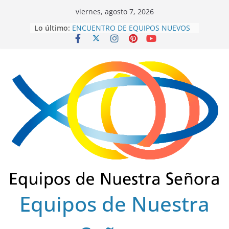
Saltar
viernes, agosto 7, 2026
al
Lo último:
ENCUENTRO DE EQUIPOS NUEVOS
contenido
SECTOR FLORENCIA
INTEREQUIPOS 2026
GRACIAS SERVIDORES 2022-2025
ENSCOLSUR.
COLEGIO REGIONAL FINAL 2025
EUCARISTÍA DE FRATERNIDAD
OCTUBRE 2025
Equipos de Nuestra