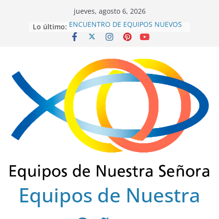
Saltar
jueves, agosto 6, 2026
al
ENCUENTRO DE EQUIPOS NUEVOS
Lo último:
contenido
SECTOR FLORENCIA
INTEREQUIPOS 2026
GRACIAS SERVIDORES 2022-2025
ENSCOLSUR.
COLEGIO REGIONAL FINAL 2025
EUCARISTÍA DE FRATERNIDAD
OCTUBRE 2025
Equipos de Nuestra