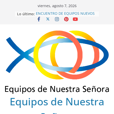
Saltar
viernes, agosto 7, 2026
al
Lo último:
ENCUENTRO DE EQUIPOS NUEVOS
contenido
SECTOR FLORENCIA
INTEREQUIPOS 2026
GRACIAS SERVIDORES 2022-2025
ENSCOLSUR.
COLEGIO REGIONAL FINAL 2025
EUCARISTÍA DE FRATERNIDAD
OCTUBRE 2025
Equipos de Nuestra