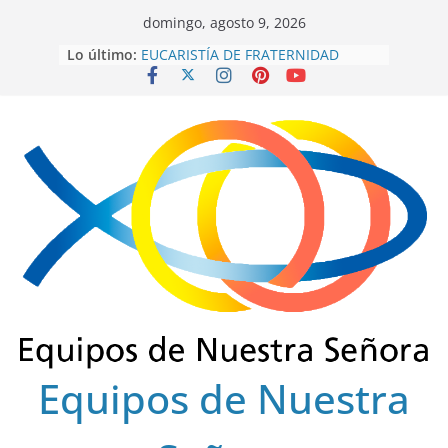
Saltar
domingo, agosto 9, 2026
al
Lo último:
EUCARISTÍA DE FRATERNIDAD
contenido
OCTUBRE 2025
ENCUENTRO DE EQUIPOS NUEVOS
SECTOR FLORENCIA
INTEREQUIPOS 2026
GRACIAS SERVIDORES 2022-2025
ENSCOLSUR.
COLEGIO REGIONAL FINAL 2025
Equipos de Nuestra