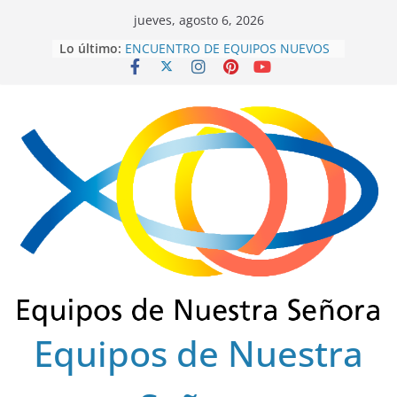
Saltar
jueves, agosto 6, 2026
al
Lo último:
ENCUENTRO DE EQUIPOS NUEVOS
contenido
SECTOR FLORENCIA
INTEREQUIPOS 2026
GRACIAS SERVIDORES 2022-2025
ENSCOLSUR.
COLEGIO REGIONAL FINAL 2025
EUCARISTÍA DE FRATERNIDAD
OCTUBRE 2025
Equipos de Nuestra