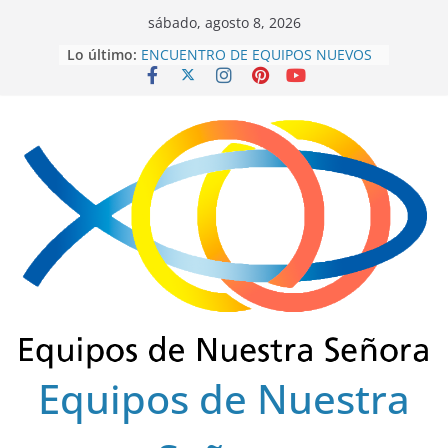
Saltar
sábado, agosto 8, 2026
al
Lo último:
ENCUENTRO DE EQUIPOS NUEVOS
contenido
SECTOR FLORENCIA
INTEREQUIPOS 2026
GRACIAS SERVIDORES 2022-2025
ENSCOLSUR.
COLEGIO REGIONAL FINAL 2025
EUCARISTÍA DE FRATERNIDAD
OCTUBRE 2025
Equipos de Nuestra