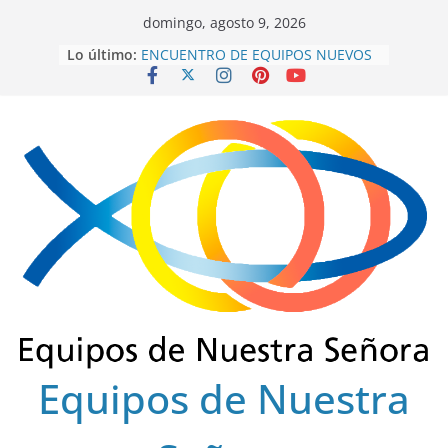
Saltar
domingo, agosto 9, 2026
al
Lo último:
ENCUENTRO DE EQUIPOS NUEVOS
contenido
SECTOR FLORENCIA
INTEREQUIPOS 2026
GRACIAS SERVIDORES 2022-2025
ENSCOLSUR.
COLEGIO REGIONAL FINAL 2025
EUCARISTÍA DE FRATERNIDAD
OCTUBRE 2025
Equipos de Nuestra