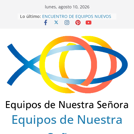
Saltar
lunes, agosto 10, 2026
al
Lo último:
ENCUENTRO DE EQUIPOS NUEVOS
contenido
SECTOR FLORENCIA
INTEREQUIPOS 2026
GRACIAS SERVIDORES 2022-2025
ENSCOLSUR.
COLEGIO REGIONAL FINAL 2025
EUCARISTÍA DE FRATERNIDAD
OCTUBRE 2025
Equipos de Nuestra