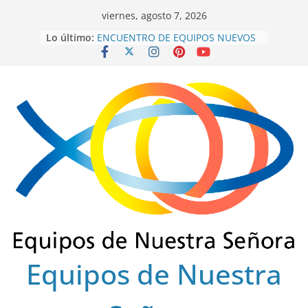
Saltar
viernes, agosto 7, 2026
al
Lo último:
ENCUENTRO DE EQUIPOS NUEVOS
contenido
SECTOR FLORENCIA
INTEREQUIPOS 2026
GRACIAS SERVIDORES 2022-2025
ENSCOLSUR.
COLEGIO REGIONAL FINAL 2025
EUCARISTÍA DE FRATERNIDAD
OCTUBRE 2025
Equipos de Nuestra