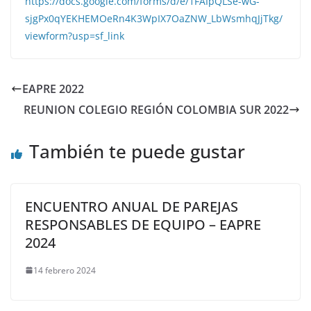
https://docs.google.com/forms/d/e/1FAIpQLSe-wG-
sjgPx0qYEKHEMOeRn4K3WpIX7OaZNW_LbWsmhqJjTkg/
viewform?usp=sf_link
EAPRE 2022
REUNION COLEGIO REGIÓN COLOMBIA SUR 2022
También te puede gustar
ENCUENTRO ANUAL DE PAREJAS
RESPONSABLES DE EQUIPO – EAPRE
2024
14 febrero 2024